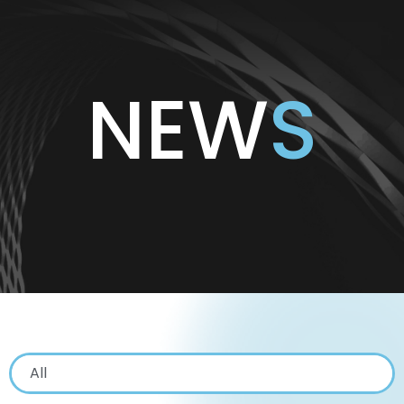
NEW
S
All