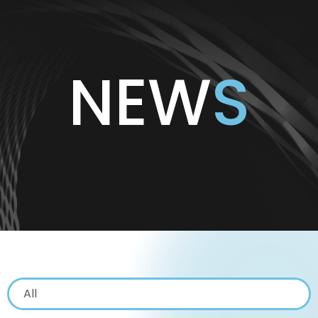
NEW
S
All