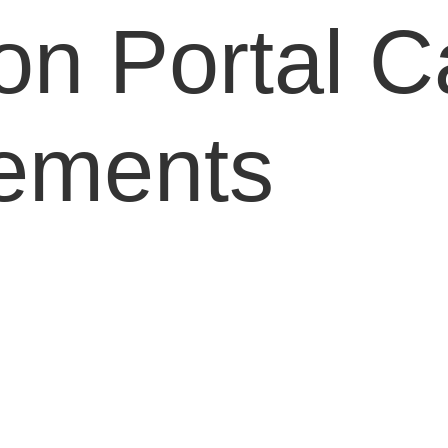
on Portal C
sements