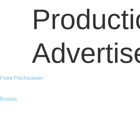
Producti
Adverti
Fluke Petcharawan
Busbas