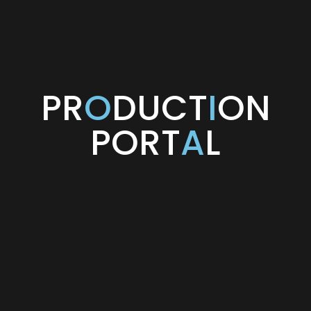
PR
O
DUCT
I
ON
PORT
A
L