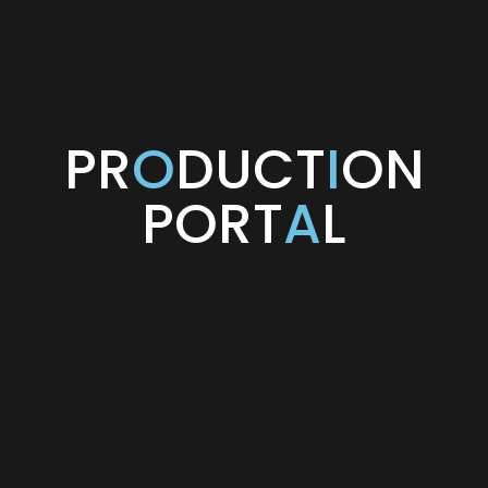
PR
O
DUCT
I
ON
PORT
A
L