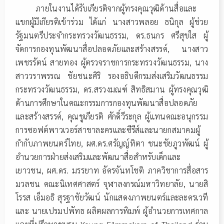
ภายในงานได้รับเกียรติจากผู้ทรงคุณวุฒิด้านสื่อและ
แขกผู้มีเกียรติเข้าร่วม ได้แก่ นางสาวพลอย ธนิกุล ผู้ช่วย
รัฐมนตรีประจำกระทรวงวัฒนธรรม, ดร.ธนกร ศรีสุขใส ผู้
จัดการกองทุนพัฒนาสื่อปลอดภัยและสร้างสรรค์, นางสาว
เพชรรัตน์ สายทอง ผู้ตรวจราชการกระทรวงวัฒนธรรม, นาง
สาววราพรรณ ชัยชนะศิริ รองอธิบดีกรมส่งเสริมวัฒนธรรม
กระทรวงวัฒนธรรม, ดร.สรวงมณฑ์ สิทธิสมาน ผู้ทรงคุณวุฒิ
ด้านการศึกษาในคณะกรรมการกองทุนพัฒนาสื่อปลอดภัย
และสร้างสรรค์, คุณชูเกียรติ ศักดิ์วีระกุล ผู้แทนคณะอนุกรรม
การซอฟต์พาวเวอร์สาขาละครและซีรีส์และนายกสมาคมผู้
กำกับภาพยนตร์ไทย, ผศ.ดร.ศรัญญ์ทิตา ชนะชัยภูวพัฒน์ ผู้
อำนวยการฝ่ายส่งเสริมและพัฒนาสื่อสำหรับเด็กและ
เยาวชน, ผศ.ดร. มรรยาท อัครจันทโชติ ภาควิชาการสื่อสาร
มวลชน คณะนิเทศศาสตร์ จุฬาลงกรณ์มหาวิทยาลัย, นายสิ
โรรส เอ็มอธิ สุรฐาชัยวัฒน์ นักแสดงภาพยนตร์และละครเวที
และ นายเปรมปพัทธ ผลิตผลการพิมพ์ ผู้อำนวยการเทศกาล