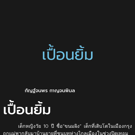
เปื้อนยิ้ม
กัญฐ์จนพร กาญจนพิมล
เปื้อนยิ้ม
เด็กหญิงวัย 10 ปี ชื่อ”ขนมผิง” เด็กที่เติบโตในเมืองกรุง
ถูกแม่พากลับมาบ้านยายที่ชนบทห่างไกลเมืองในช่วงปิดเทอม